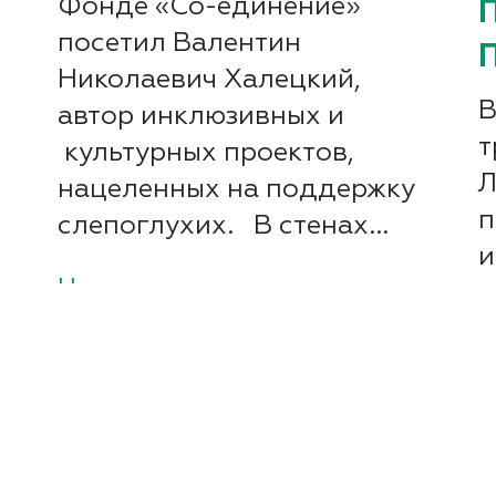
Фонде «Со-единение»
посетил Валентин
Николаевич Халецкий,
В
автор инклюзивных и
т
культурных проектов,
Л
нацеленных на поддержку
п
слепоглухих. В стенах...
и
Читать далее
т
П
е
п
п
р