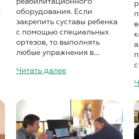
реабилитационного
р
а
оборудования. Если
п
закрепить суставы ребенка
в
с помощью специальных
к
ортезов, то выполнять
а
любые упражнения в...
п
с
Читать далее
Ч