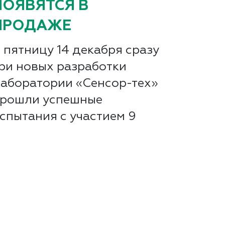
ПОЯВЯТСЯ В
ПРОДАЖЕ
 пятницу 14 декабря сразу
ри новых разработки
аборатории «Сенсор-тех»
рошли успешные
спытания с участием 9
естировщиков.
отенциальным
ользователям
родемонстрировали
аботу приложения...