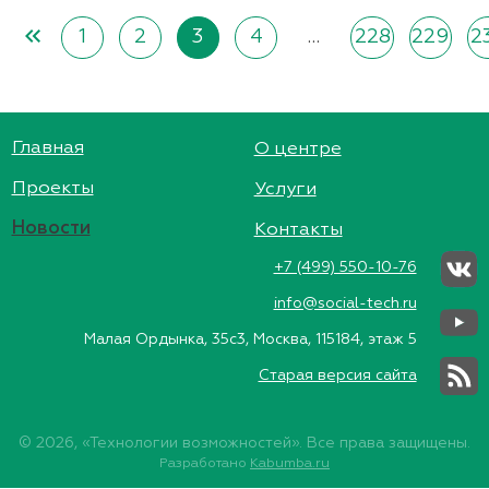
keyboard_double_arrow_left
1
2
3
4
…
228
229
2
Главная
О центре
Проекты
Услуги
Новости
Контакты
+7 (499) 550-10-76
info@social-tech.ru
Малая Ордынка, 35с3, Москва, 115184, этаж 5
Старая версия сайта
© 2026, «Технологии возможностей». Все права защищены.
Разработано
Kabumba.ru