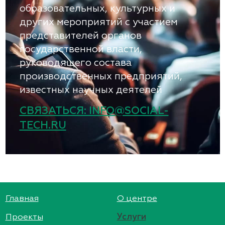
образовательных, культурных и
других мероприятий с участием
представителей органов
государственной власти,
руководящего состава
производственных предприятий,
известных научных деятелей
СВЯЗАТЬСЯ: INFO@SOCIAL-
TECH.RU
Главная
О центре
Проекты
Услуги