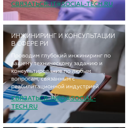
СВЯЗАТЬСЯ: IT@SOCIAL-TECH.RU
ИНЖИНИРИНГ И КОНСУЛЬТАЦИИ
В СФЕРЕ РИ
Проводим глубокий инжиниринг по
вашему техническому заданию и
консультирование по любым
вопросам, связанным с
реабилитационной индустрией
СВЯЗАТЬСЯ: INFO@SOCIAL-
TECH.RU