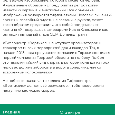
рельефное изображение, которого касается человек.
Аналогичным образом на предприятии делают копии
известных картин в 2D-исполнении. Все объёмные
изображения оснащаются тифлометками. Человек, лишённый
зрения и способный видеть не глазами, а руками, может
таким образом представить, что собой представляет
картина «У товарища за самоваром» Ивана Клюквина и как
выглядит нынешний глава США Дональд Трамп.
«Тифлоцентр «Вертикаль» выступает организатором и
спонсором многих мероприятий для инвалидов. Так, в
начале 2018 года при участии компании в Торжке состоялся
первый чемпионат Тверской области по голболу. Голбол –
это паралимпийский вид спорта, в котором команда из трёх
человек должна забросить в ворота соперника мяч со
встроенным колокольчиком.
Не побоюсь сказать, что коллектив Тифлоцентра
«Вертикаль» делает всё возможное, чтобы такое время
наступило как можно скорее.
Главная
О центре