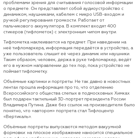
проблемами зрения для считывания голосовой информации
о предмете. Он представляет собой аудиоустройство с
динамиком, наушниками, кабелем с микро USB-входом и
ручкой регулирования громкости. Работает от
пальчикового аккумулятора. В комплект входят 400
стикеров (тифлометок) с электронным чипом внутри.
Тифлометка наклеивается на предмет. При наведении на
неё тифломаркера, информация передаётся в устройство, а
уже пользователь слышит её через динамик или наушники.
Таким образом, человек, держа в руке тифломаркер, ведёт
его в нужном направлении до тех пор, пока устройство не
поймает тифлометку.
Объёмные картинки и портреты. Не так давно в новостных
лентах прошла информация про то, что отделению
Всероссийского общества слепых в подмосковных Химках
был подарен тактильный 3D-портрет президента России
Владимира Путина. Даже без ссылок на производителя было
понятно, что «автором» портрета стал Тифлоцентр
«Вертикаль».
Объёмные портреты выпускаются методом вакуумной
формовки: на плоское изображение наносится специальное