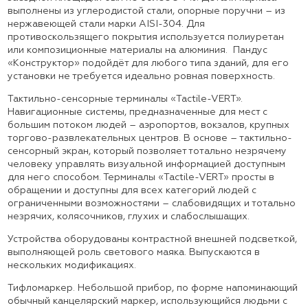
выполнены из углеродистой стали, опорные поручни – из
нержавеющей стали марки AISI-304. Для
противоскользящего покрытия используется полиуретан
или композиционные материалы на алюминия. Пандус
«Конструктор» подойдёт для любого типа зданий, для его
установки не требуется идеально ровная поверхность.
Тактильно-сенсорные терминалы «Tactile-VERT».
Навигационные системы, предназначенные для мест с
большим потоком людей – аэропортов, вокзалов, крупных
торгово-развлекательных центров. В основе – тактильно-
сенсорный экран, который позволяет тотально незрячему
человеку управлять визуальной информацией доступным
для него способом. Терминалы «Tactile-VERT» просты в
обращении и доступны для всех категорий людей с
ограниченными возможностями – слабовидящих и тотально
незрячих, колясочников, глухих и слабослышащих.
Устройства оборудованы контрастной внешней подсветкой,
выполняющей роль светового маяка. Выпускаются в
нескольких модификациях.
Тифломаркер. Небольшой прибор, по форме напоминающий
обычный канцелярский маркер, использующийся людьми с