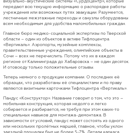
визуально-акустические системы «СурдоЦентр», которые
передают всю текущую информацию о распорядке работы
учреждения или возможных путях эвакуации. Разумеется,
лестничные межэтажные переходы и санузлы оборудованы
всем необходимым для удобства маломобильных граждан.
Главное бюро медико-социальной экспертизы по Тверской
области – один из объектов в активе Тифлоцентра
«Вертикаль». Аэропорты, музейные комплексы,
правительственные учреждения, олимпийские объекты в
Сочи – всех не перечислить. Потому что их в каждом
регионе от Калининграда до Хабаровска – не один десяток.
И отовсюду только положительные отзывы.
Теперь немного о продукции компании. О последних её
образцах, что разработаны её специалистами и по праву
являются визитными карточками Тифлоцентра «Вертикаль».
Пандус «Конструктор». Название говорит о том, что это –
мобильная конструкция, которая недолго и легко
собирается и разбирается, не требуя при этом каких-то
специальных навыков для монтажа-демонтажа. В
зависимости от условий, пандус может состоять из одного
или нескольких пролётных маршей, главное, чтобы уклон
заездной площадки был не более 5-7%. Детали каркаса