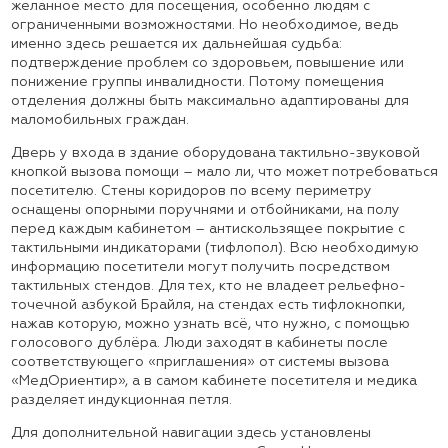
желанное место для посещения, особенно людям с
ограниченными возможностями. Но необходимое, ведь
именно здесь решается их дальнейшая судьба:
подтверждение проблем со здоровьем, повышение или
понижение группы инвалидности. Потому помещения
отделения должны быть максимально адаптированы для
маломобильных граждан.
Дверь у входа в здание оборудована тактильно-звуковой
кнопкой вызова помощи – мало ли, что может потребоваться
посетителю. Стены коридоров по всему периметру
оснащены опорными поручнями и отбойниками, на полу
перед каждым кабинетом – антискользящее покрытие с
тактильными индикаторами (тифлопол). Всю необходимую
информацию посетители могут получить посредством
тактильных стендов. Для тех, кто не владеет рельефно-
точечной азбукой Брайля, на стендах есть тифлокнопки,
нажав которую, можно узнать всё, что нужно, с помощью
голосового дублёра. Люди заходят в кабинеты после
соответствующего «приглашения» от системы вызова
«МедОриентир», а в самом кабинете посетителя и медика
разделяет индукционная петля.
Для дополнительной навигации здесь установлены