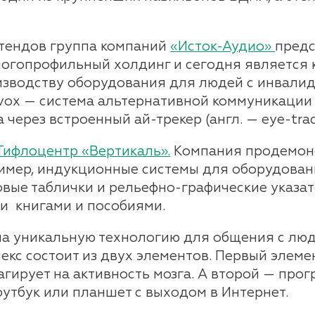
стендов группа компаний
«Исток-Аудио»
предс
ногопрофильный холдинг и сегодня является
изводству оборудования для людей с инвалид
avox — система альтернативной коммуникации
ерез встроенный ай-трекер (англ. — еye-trac
Тифлоцентр «Вертикаль».
Компания продемонс
ример, индукционные системы для оборудован
овые таблички и рельефно-графические указат
и книгами и пособиями.
а уникальную технологию для общения с людь
лекс состоит из двух элементов. Первый элеме
агирует на активность мозга. А второй — про
оутбук или планшет с выходом в Интернет.