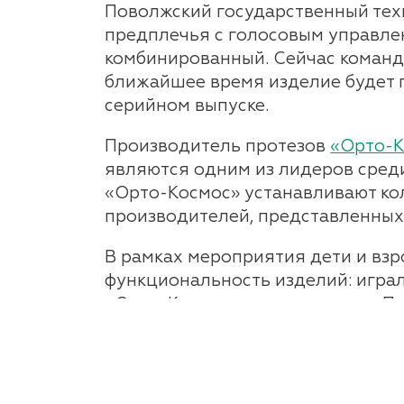
Поволжский государственный тех
предплечья с голосовым управлен
комбинированный. Сейчас команда
ближайшее время изделие будет 
серийном выпуске.
Производитель протезов
«Орто-
являются одним из лидеров сред
«Орто-Космос» устанавливают ко
производителей, представленных 
В рамках мероприятия дети и вз
функциональность изделий: играл
«Орто-Космос» сотрудничает с Па
на первой мировой олимпиаде ки
Помимо осмотра экспонатов учас
инвалидов при Мэре Москвы и дру