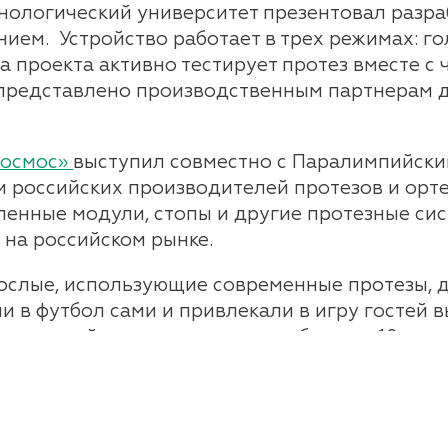
нологический университет презентовал разра
ием. Устройство работает в трех режимах: го
 проекта активно тестирует протез вместе с ч
представлено производственным партнерам 
Космос»
выступил совместно с Паралимпийски
и российских производителей протезов и орт
ленные модули, стопы и другие протезные си
на российском рынке.
рослые, использующие современные протезы,
и в футбол сами и привлекали в игру гостей 
ралимпийским комитетом уже больше 10 лет, 
боргов в Швейцарии — Cybathlon.
тники
ИнваЭкспо, в том числе
а
ктивисты ОНФ,
гие эксперты обсудили целый ряд вопросов. 