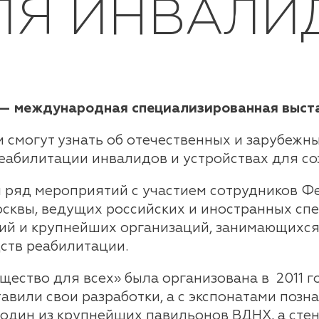
ДЛЯ ИНВАЛИ
 — международная специализированная выста
вки смогут узнать об отечественных и зарубеж
реабилитации инвалидов и устройствах для с
й ряд мероприятий с участием сотрудников 
сквы, ведущих российских и иностранных сп
ий и крупнейших организаций, занимающихс
ств реабилитации.
щество для всех» была организована в 2011 г
вили свои разработки, а с экспонатами позна
в один из крупнейших павильонов ВДНХ, а сте