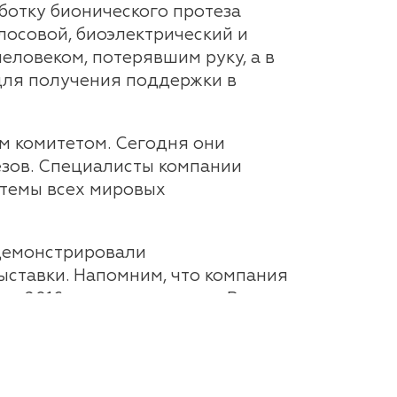
ботку бионического протеза
лосовой, биоэлектрический и
еловеком, потерявшим руку, а в
для получения поддержки в
м комитетом. Сегодня они
езов. Специалисты компании
стемы всех мировых
 демонстрировали
выставки. Напомним, что компания
а в 2016 году представила Россию
 члены комиссии по делам
В частности речь зашла об