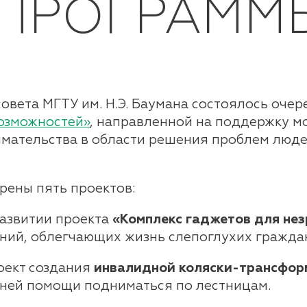
 ПРОГРАММ
о совета МГТУ им. Н.Э. Баумана состоялось оч
озможностей»
, направленной на поддержку 
мательства в области решения проблем люд
рены пять проектов:
развитии проекта
«Комплекс гаджетов для нез
ений, облегчающих жизнь слепоглухих гражда
оект создания
инвалидной коляски-трансфор
нней помощи подниматься по лестницам.