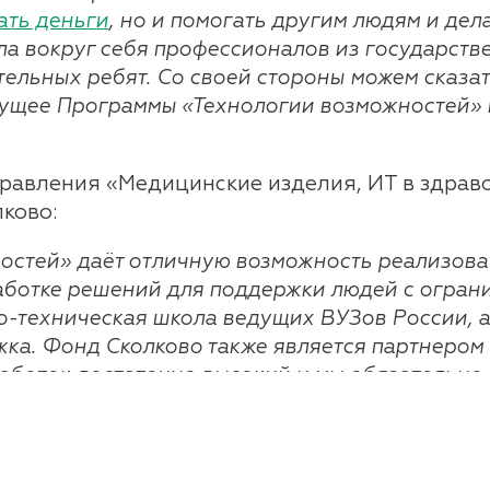
ать деньги
, но и помогать другим людям и де
ла вокруг себя профессионалов из государстве
ельных ребят. Со своей стороны можем сказат
ущее Программы «Технологии возможностей» и
правления «Медицинские изделия, ИТ в здрав
ково:
остей» даёт отличную возможность реализова
аботке решений для поддержки людей с огран
о-техническая школа ведущих ВУЗов России, 
жка. Фонд Сколково также является партнером
аботок достаточно высокий и мы обязательно
екта «CaterWil»: