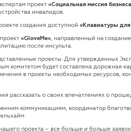
кспертам проект
«Социальная миссия бизнеса:
устройства инвалидов.
проекте создания доступной
«Клавиатуры для
 проект
«
GloveMe
»
, направленный на создани
литацию после инсульта.
едставленные проекты. Для утвержденных Экс
м комитетом будет составлена дорожная кар
лечения в проекты необходимых ресурсов, ко
ния рассказать о своих впечатлениях о прош
тренним коммуникациям, координатор благот
ельхайм:
нашего проекта – все больше и больше заявок