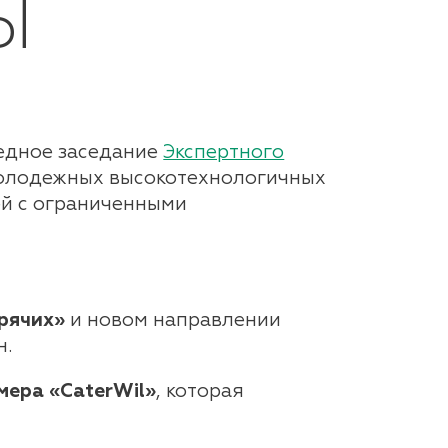
Ы
ередное заседание
Экспертного
молодежных высокотехнологичных
ей с ограниченными
рячих»
и новом направлении
н.
мера «CaterWil»
, которая