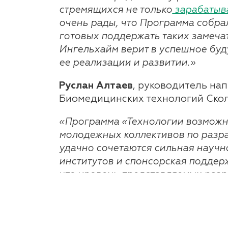
стремящихся не только
зарабатыв
очень рады, что Программа собра
готовых поддержать таких замечат
Ингельхайм верит в успешное буд
ее реализации и развитии.»
Руслан
Алтаев
, руководитель на
Биомедицинских технологий Скол
«Программа «Технологии возможн
молодежных коллективов по разр
удачно сочетаются сильная научн
институтов и спонсорская поддер
что уровень представляемых разр
перспективные из них.»
Иван Невзоров
, руководитель про