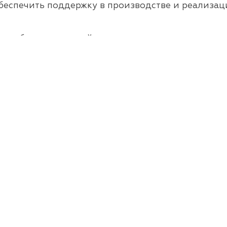
беспечить поддержку в производстве и реализац
 реабилитационной индустрии вы можете узнать 
Малая 
26, «Технологии возможностей». Все права защи
Разработано
Kabumba.ru