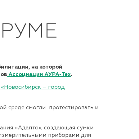
РУМЕ
билитации, на которой
нов
Ассоциации АУРА-Тех
.
а
«Новосибирск – город
ной среде смогли протестировать и
пания «Адапто», создающая сумки
 измерительными приборами для