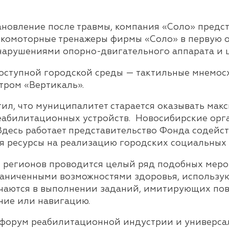
ановление после травмы, компания
«Соло» предст
окомоторные тренажеры фирмы «Соло» в первую 
нарушениями опорно-двигательного аппарата и 
доступной городской среды — тактильные мнемос
тром «Вертикаль».
тил, что муниципалитет старается оказывать ма
еабилитационных устройств. Новосибирские орг
 Здесь работает представительство Фонда содейс
я ресурсы на реализацию городских социальных 
х регионов проводится целый ряд подобных мероп
граниченными возможностями здоровья, использу
аются в выполнении заданий, имитирующих повс
ние или навигацию.
 форум реабилитационной индустрии и универса