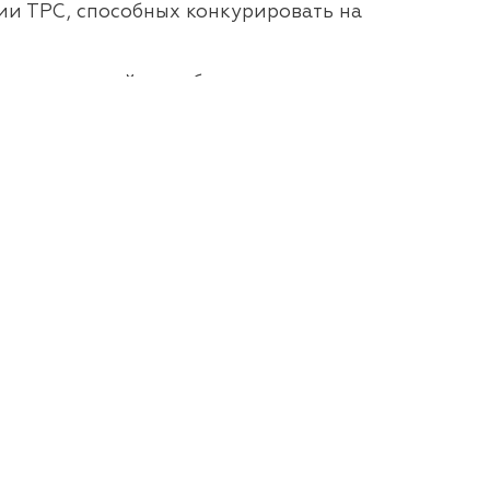
ии ТРС, способных конкурировать на
на нашем сайте, либо у своих
+7 (499) 550-10-76
info@social-tech.ru
Ордынка, 35с3, Москва, 115184, этаж 5
Старая версия сайта
щены.