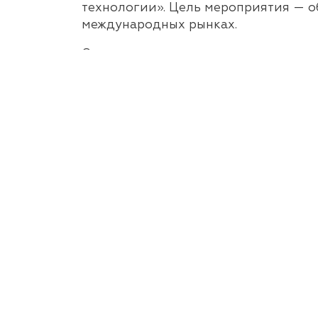
технологии». Цель мероприятия — о
международных рынках.
О других выставках и мероприятиях
персональных кураторов.
Главная
О центре
Проекты
Услуги
Новости
Контакты
© 20