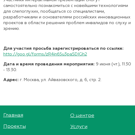
Участники интерактивной презентации смогут
самостоятельно познакомиться с новейшими технологиями
для слепоглухих, пообщаться со специалистами,
разработчиками и основателями российских инновационных
проектов в области решения проблем инвалидов по слуху и
зрению.
Для участия просьба зарегистрироваться по ссылке:
http://goo.gl/forms/zR4in65u3paSDIGh2
Дата и время проведения мероприятия:
9 июня (чт.), 11:30
‑ 13:30.
Адрес:
г. Москва, ул. Айвазовского, д. 6, стр. 2.
Главная
О центре
Проекты
Услуги