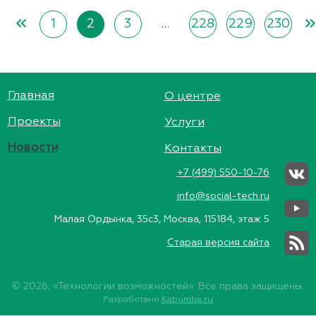
keyboard_double_arrow_left
keyboard_double_arrow_
1
2
3
…
228
229
230
Главная
О центре
Проекты
Услуги
Новости
Контакты
+7 (499) 550-10-76
info@social-tech.ru
Малая Ордынка, 35с3, Москва, 115184, этаж 5
Старая версия сайта
© 2026, «Технологии возможностей». Все права защищены.
Разработано
Kabumba.ru