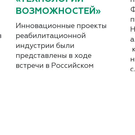
Ф
ВОЗМОЖНОСТЕЙ»
п
Инновационные проекты
Н
в
реабилитационной
а
индустрии были
к
представлены в ходе
н
встречи в Российском
с
ь
государственном
социальном университете
Ч
(РГСУ). Эксперты оценили
новинки, предназначенные
для поддержки...
Читать далее