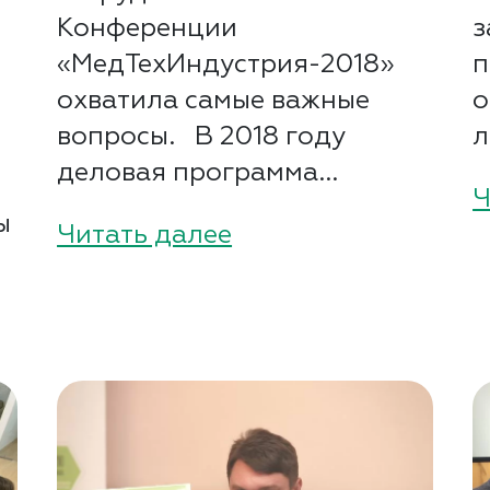
Конференции
з
о
«МедТехИндустрия-2018»
п
охватила самые важные
о
вопросы. В 2018 году
л
деловая программа...
Ч
ы
Читать далее