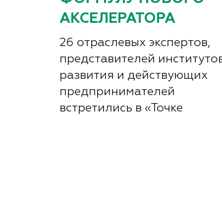
АКСЕЛЕРАТОРА
26 отраслевых экспертов,
представителей институто
развития и действующих
предпринимателей
встретились в «Точке
кипения», чтобы выработат
актуальную стратегию
поддержки российских
стартапов. В ходе...
Читать далее