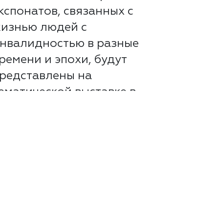
кспонатов, связанных с
изнью людей с
нвалидностью в разные
ремени и эпохи, будут
редставлены на
ематической выставке в
осударственном
сторическом музее (ГИМ),
..
итать далее