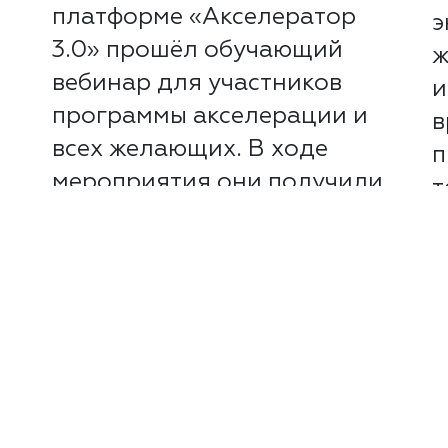
платформе «Акселератор
э
3.0» прошёл обучающий
ж
вебинар для участников
и
программы акселерации и
в
всех желающих. В ходе
п
мероприятия они получили
т
базовые...
Г
и
Читать далее
в.
Ч