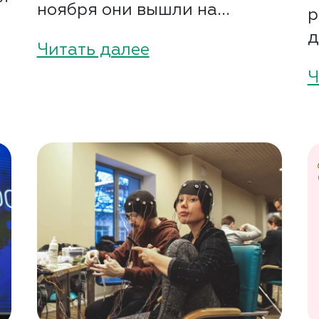
ноября они вышли на...
р
д
Читать далее
Ч