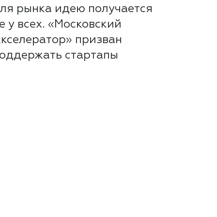
ля рынка идею получается
е у всех. «Московский
кселератор» призван
оддержать стартапы
менно на...
итать далее