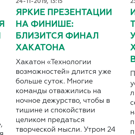
24-11-2019, 13:15
2
ЯРКИЕ ПРЕЗЕНТАЦИИ
Я
НА ФИНИШЕ:
Й
БЛИЗИТСЯ ФИНАЛ
ХАКАТОНА
Хакатон «Технологии
возможностей» длится уже
П
больше суток. Многие
у
команды отважились на
л
ночное дежурство, чтобы в
с
тишине и спокойствии
н
целиком предаться
п
,
творческой мысли. Утром 24
п
я