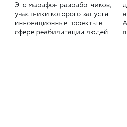
Это марафон разработчиков,
д
участники которого запустят
н
инновационные проекты в
А
сфере реабилитации людей
п
с...
и
Читать далее
Ч