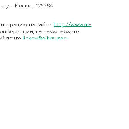
у г. Москва, 125284,
гистрацию на сайте:
http://www.m-
 конференции, вы также можете
ной почте
linkov@ejkrause.ru
.
+7 (499) 550-10-76
info@social-tech.ru
рдынка, 35с3, Москва, 115184, этаж 5
Старая версия сайта