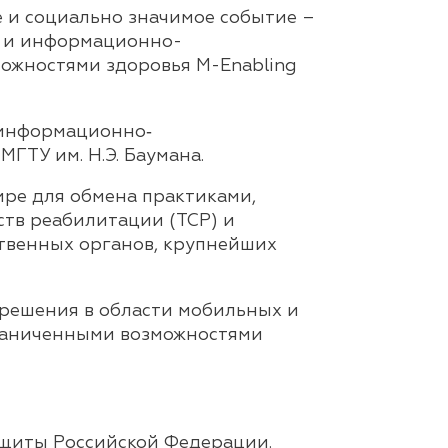
ое и социально значимое событие –
х и информационно-
ожностями здоровья M-Enabling
 информационно‐
ГТУ им. Н.Э. Баумана.
ире для обмена практиками,
ств реабилитации (ТСР) и
твенных органов, крупнейших
 решения в области мобильных и
раниченными возможностями
ащиты Российской Федерации.