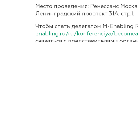
Место проведения: Ренессанс Москва
Ленинградский проспект 31А, стр.1.
Чтобы стать делегатом M-Enabling 
enabling.ru/ru/konferenciya/become
связаться с представителями органи
Cайт конференции:
http://www.m-ena
Главная
О центре
Проекты
Услуги
Новости
Контакты