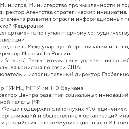
ь Министра, Министерство промышленности и то
директор Агентства стратегических инициатив.
артамента развития отрасли информационных те
ской Федерации.
епартамента по гуманитарному сотрудничеству
Федерации
едседатель Международной организации инвалид
ректор Microsoft в России
tz Strauss), Заместитель главы управления по р
альная комиссия по связи США.
 Основатель и исполнительный директор Глобаль
р ГУИМЦ МГТУ им. Н.Э. Баумана
ректор Центра развития социальных инноваций 
ной палаты РФ.
 Фонда поддержки слепоглухих «Со-единение».
 организаций и общественных организаций инв
и российских телекоммуникационных и ИТ комп