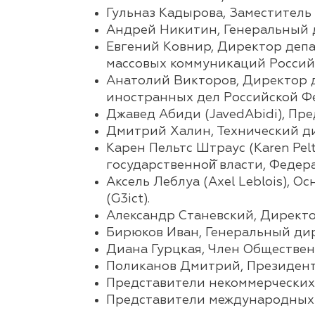
Гульназ Кадырова, Заместител
Андрей Никитин, Генеральный 
Евгений Ковнир, Директор деп
массовых коммуникаций Россий
Анатолий Викторов, Директор д
иностранных дел Российской 
Джавед Абиди (JavedAbidi), Пр
Дмитрий Халин, Технический ди
Карен Пельтс Штраус (Karen Pel
государственной̆ власти, Федер
Аксель Леблуа (Axel Leblois),
(G3ict).
Александр Станевский, Директо
Бирюков Иван, Генеральный ди
Диана Гурцкая, Член Обществен
Поликанов Дмитрий, Президент
Представители некоммерческих
Представители международных 