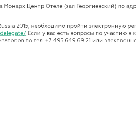
 Монарх Центр Отеле (зал Георгиевский) по адрес
Russia 2015, необходимо пройти электронную ре
adelegate/
Если у вас есть вопросы по участию в
заторов по тел. +7 495 649 69 21 или электрон
bling.ru/ru/
Малая О