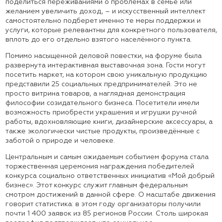
поделиться переживаниями о проблемах в семье или
желанием увеличить доход, – и искусственный интеллект
самостоятельно подберет именно те меры поддержки и
услуги, которые релевантны для конкретного пользователя,
вплоть до его отдельно взятого населённого пункта.
Помимо насыщенной деловой повестки, на форуме была
развернута интерактивная выставочная зона. Гости могут
посетить маркет, на котором свою уникальную продукцию
представили 25 социальных предпринимателей. Это не
просто витрина товаров, а наглядная демонстрация
философии созидательного бизнеса. Посетители имели
возможность приобрести украшения и игрушки ручной
работы, вдохновляющие книги, дизайнерские аксессуары, а
также экологически чистые продукты, произведённые с
заботой о природе и человеке.
Центральным и самым ожидаемым событием форума стала
торжественная церемония награждения победителей
конкурса социально ответственных инициатив «Мой добрый
бизнес». Этот конкурс служит главным федеральным
смотром достижений в данной сфере. О масштабе движения
говорит статистика: в этом году организаторы получили
почти 1 400 заявок из 85 регионов России. Столь широкая