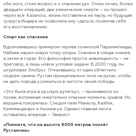
обе ноги, стоял вопрос и о спасении рук. Отказ почек, более
двадцати операций, две клинические смерти – он прошёл
через всё. Казалось, жизнь поставлена на паузу, но будущая
супруга Индира не позволила ему сдаться, посвятив себя
его восстановлению.
Спорт как спасение
Вдохновившись примером героев сочинской Паралимпиады,
Набиев нашел новую точку опоры. Сначала в следж-хоккее,
а затем в горах. Его философия проста: инвалидность – не
приговор, а лишь новое условие задачи. В 2020 году он
штурмовал Эльбрус. Отказавшись от идеи облегчить
подъём санями, Рустам принципиально полз на руках, чтобы
не дать повода усомниться в чистоте своей победы.
«Это была игра в русскую рулетку», – признавался он
позже, вспоминая смертельно опасные моменты срывов. Но
вершина покорилась. Следом пали Манаслу, Казбек,
Килиманджаро и Аконкагуа. Однако главная мечта
оставалась впереди – Эверест.
«Помните, что на высоте 8000 метров ползёт
Рустамчик»