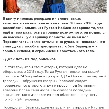
В книгу мировых рекордов и человеческих
возможностей вписана новая глава. 20 мая 2026 года
российский альпинист Рустам Набиев совершил то, что
ещё вчера казалось за гранью возможного: он поднялся
на высочайшую вершину планеты, не имея ног.
Передвигаясь исключительно на руках, он доказал, что
сила духа способна преодолеть любые барьеры – и
горные склоны, и ограничения собственного тела.
«Джек-пот» из-под обломков
За этим триумфом стоит история, которая едва не
оборвалась в 2015 году. Тогда Рустам, только принявший
присягу в 242-м учебном центре ВДВ в Омске, стал жертвой
трагедии – обрушения казармы. Молодой солдат
провалился со второго этажа и провёл под бетонными
завалами более семи часов. Он оказался последним
выжившим, кого извлекли из-под обломков, – в ту ночь
погибли 24 человека.
Последствия были страшными: врачи ампутировали Рустаму