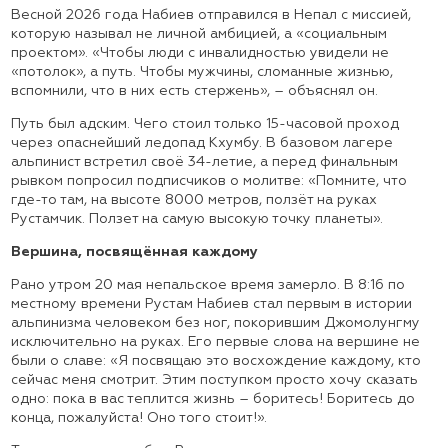
Весной 2026 года Набиев отправился в Непал с миссией,
которую называл не личной амбицией, а «социальным
проектом». «Чтобы люди с инвалидностью увидели не
«потолок», а путь. Чтобы мужчины, сломанные жизнью,
вспомнили, что в них есть стержень», – объяснял он.
Путь был адским. Чего стоил только 15-часовой проход
через опаснейший ледопад Кхумбу. В базовом лагере
альпинист встретил своё 34-летие, а перед финальным
рывком попросил подписчиков о молитве: «Помните, что
где-то там, на высоте 8000 метров, ползёт на руках
Рустамчик. Ползет на самую высокую точку планеты».
Вершина, посвящённая каждому
Рано утром 20 мая непальское время замерло. В 8:16 по
местному времени Рустам Набиев стал первым в истории
альпинизма человеком без ног, покорившим Джомолунгму
исключительно на руках. Его первые слова на вершине не
были о славе: «Я посвящаю это восхождение каждому, кто
сейчас меня смотрит. Этим поступком просто хочу сказать
одно: пока в вас теплится жизнь – боритесь! Боритесь до
конца, пожалуйста! Оно того стоит!».