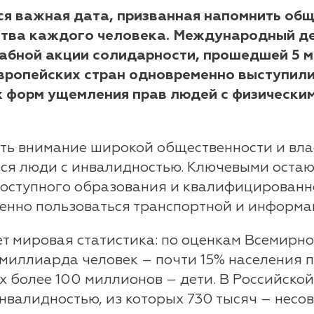
ся важная дата, призванная напомнить об
ства каждого человека. Международный де
абной акции солидарности, прошедшей 5 ма
европейских стран одновременно выступил
 форм ущемления прав людей с физическим
ить внимание широкой общественности и вла
ся люди с инвалидностью. Ключевыми оста
 доступного образования и квалифицирован
венно пользоваться транспортной и информ
 мировая статистика: по оценкам Всемирн
миллиарда человек – почти 15% населения п
х более 100 миллионов – дети. В Российско
инвалидностью, из которых 730 тысяч – несо