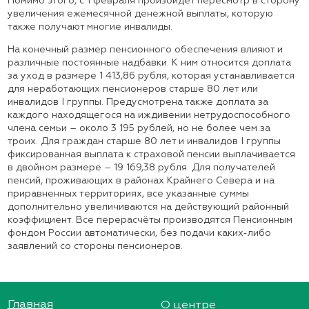
Помимо этого, с 1 февраля произойдет пересмотр в сторону
увеличения ежемесячной денежной выплаты, которую
также получают многие инвалиды.
На конечный размер пенсионного обеспечения влияют и
различные постоянные надбавки. К ним относится доплата
за уход в размере 1 413,86 рубля, которая устанавливается
для неработающих пенсионеров старше 80 лет или
инвалидов I группы. Предусмотрена также доплата за
каждого находящегося на иждивении нетрудоспособного
члена семьи – около 3 195 рублей, но не более чем за
троих. Для граждан старше 80 лет и инвалидов I группы
фиксированная выплата к страховой пенсии выплачивается
в двойном размере – 19 169,38 рубля. Для получателей
пенсий, проживающих в районах Крайнего Севера и на
приравненных территориях, все указанные суммы
дополнительно увеличиваются на действующий районный
коэффициент. Все перерасчёты производятся Пенсионным
фондом России автоматически, без подачи каких-либо
заявлений со стороны пенсионеров.
Главная
О центре