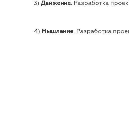
3)
Движение
. Разработка прое
4)
Мышление
. Разработка про
5)
Взаимодействие
. Разработк
инвалидностью.
6)
Продвижение
. Разработка 
инклюзивные инновации.