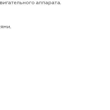
вигательного аппарата.
ями.
икацию людей с
, разрабатывающего