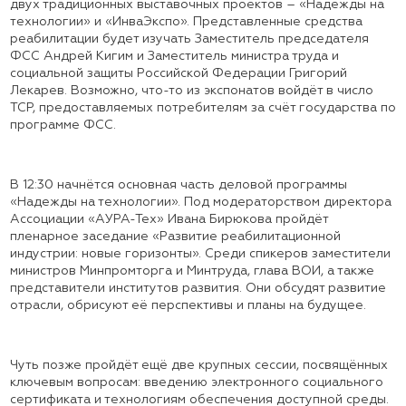
двух традиционных выставочных проектов – «Надежды на
технологии» и «ИнваЭкспо». Представленные средства
реабилитации будет изучать Заместитель председателя
ФСС Андрей Кигим и Заместитель министра труда и
социальной защиты Российской Федерации Григорий
Лекарев. Возможно, что-то из экспонатов войдёт в число
ТСР, предоставляемых потребителям за счёт государства по
программе ФСС.
В 12:30 начнётся основная часть деловой программы
«Надежды на технологии». Под модераторством директора
Ассоциации «АУРА-Тех» Ивана Бирюкова пройдёт
пленарное заседание «Развитие реабилитационной
индустрии: новые горизонты». Среди спикеров заместители
министров Минпромторга и Минтруда, глава ВОИ, а также
представители институтов развития. Они обсудят развитие
отрасли, обрисуют её перспективы и планы на будущее.
Чуть позже пройдёт ещё две крупных сессии, посвящённых
ключевым вопросам: введению электронного социального
сертификата и технологиям обеспечения доступной среды.