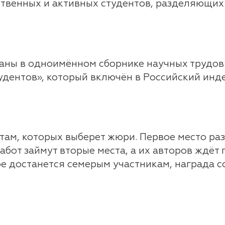
твенных и активных студентов, разделяющих 
ваны в одноимённом сборнике научных трудо
удентов», который включён в Российский инд
нтам, которых выберет жюри. Первое место р
абот займут вторые места, а их авторов ждёт
ое достанется семерым участникам, награда с
ов и завершится в конце года. Подать заявку