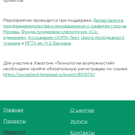
проектов.
Мероприятие проводится при поддержке
Департамента
предпринимательства и инновационного развития города
Москвы
,
Фонда поддержки слепоглухих «Со-
единение»
,
Ассоциации «АУРА-Тех»
,
Центр молодежного
туризма
и
МГТУ им. Н.Э. Баумана
.
Для участия в Хакатоне «Технологии возможностей»
необходимо пройти обязательную регистрацию по ссылке:
https://socialtech.timepad.ru/event/831076/
Главная
О центре
Проекты
Услуги
Новости
Контакты